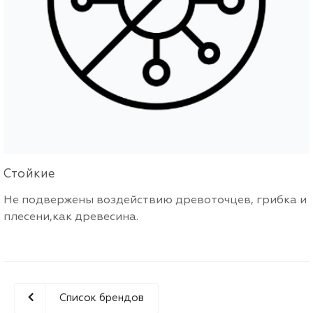
Стойкие
Легкие
Прочные
Экономичные
Долговечные
Простота монтажа
Ремонтопригодны
Не подвержены воздействию древоточцев, грибка и
плесени,как древесина.
Список брендов