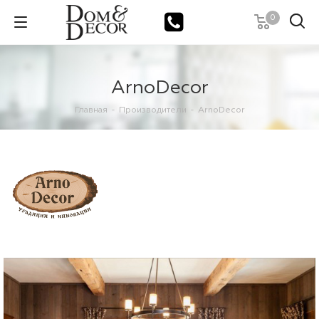
0
ArnoDecor
Главная
-
Производители
-
ArnoDecor