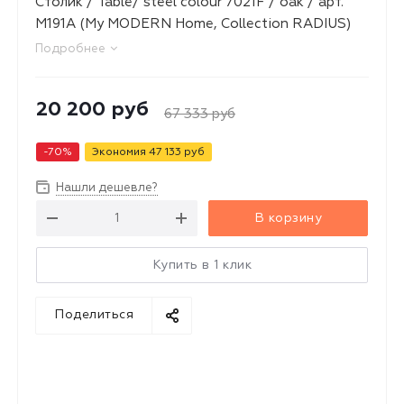
Столик / Table/ steel colour 7021F / oak / арт.
M191A (My MODERN Home, Collection RADIUS)
Подробнее
20 200
руб
67 333
руб
-
70
%
Экономия
47 133
руб
Нашли дешевле?
В корзину
Купить в 1 клик
Поделиться