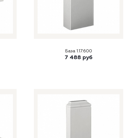
База 1.17.600
7 488
руб