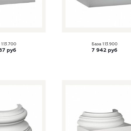
 1.13.700
База 1.13.900
87
руб
7 942
руб