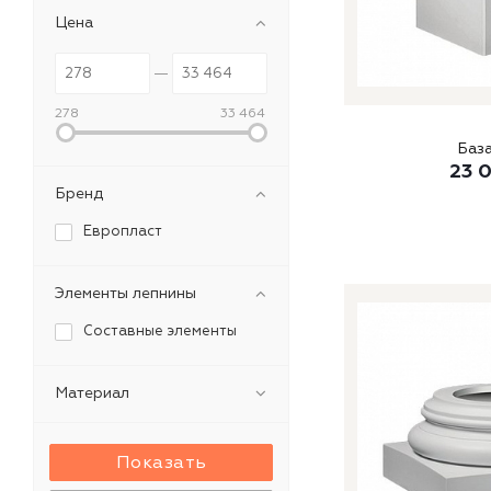
Цена
278
33 464
База
23 
Бренд
Европласт
Элементы лепнины
Составные элементы
Материал