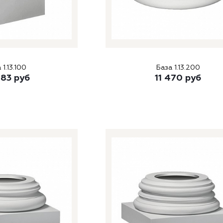
 1.13.100
База 1.13.200
083
руб
11 470
руб