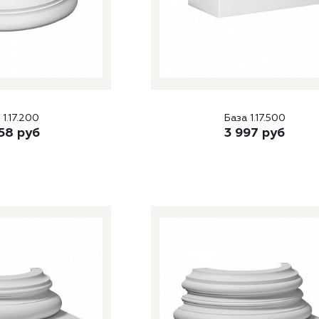
 1.17.200
База 1.17.500
58
руб
3 997
руб