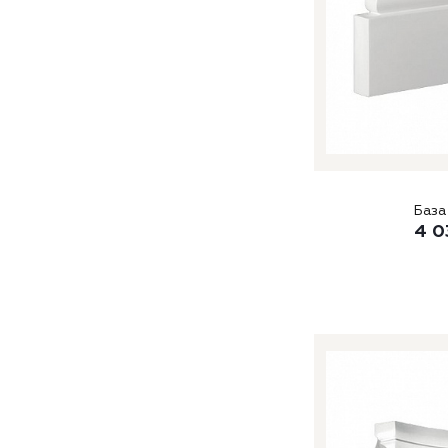
База
4 0