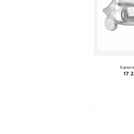
Капите
17 