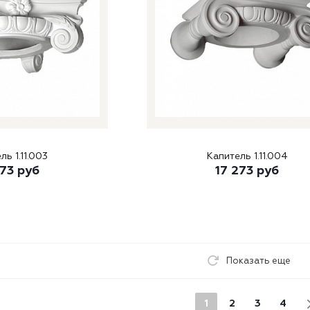
ль 1.11.003
Капитель 1.11.004
273
руб
17 273
руб
Показать еще
1
2
3
4