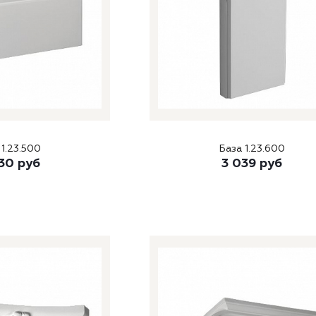
 1.23.500
База 1.23.600
30
руб
3 039
руб