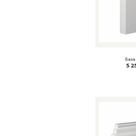
База
5 2