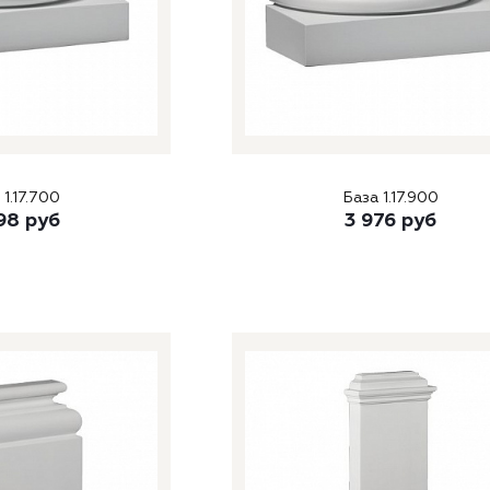
 1.17.700
База 1.17.900
98
руб
3 976
руб