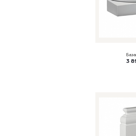
База
3 8