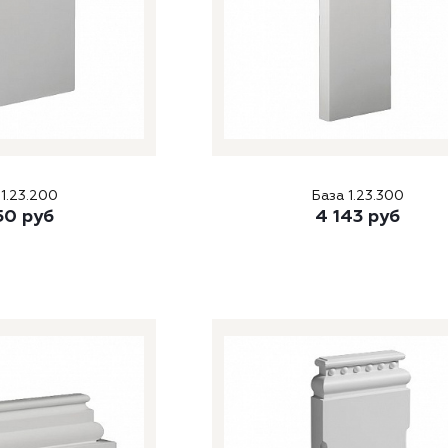
 1.23.200
База 1.23.300
50
руб
4 143
руб