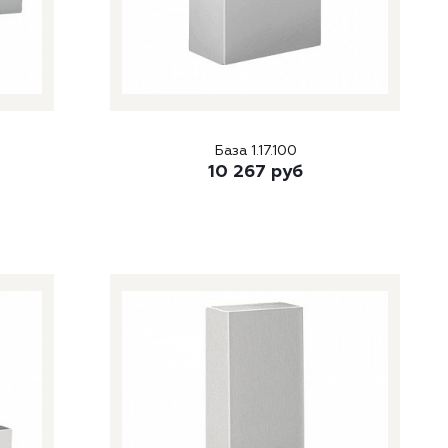
База 1.17.100
10 267
руб