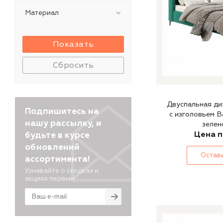
Материал
Сбросить
Двуспальная ди
Подпишитесь на
с изголовьем B
нашу рассылку, и
зелен
Цена п
будьте в курсе
обновлений
Остави
ассортимента!
Узнавайте о скидках и
акциях первым