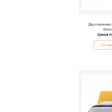
Двуспальная 
бело
Цена п
Остави