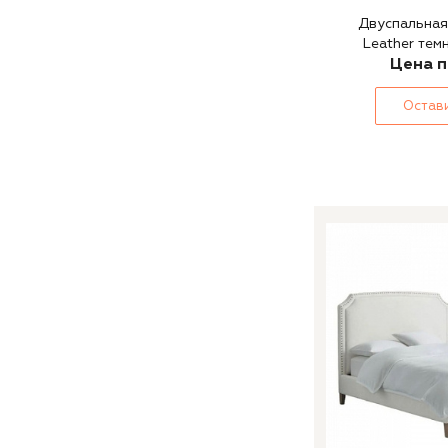
Двуспальная 
Leather тем
Цена п
Остави