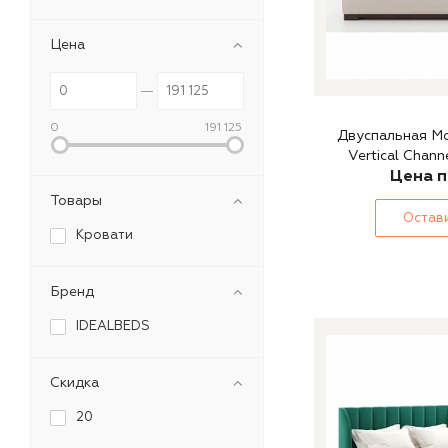
Цена
0
191 125
Двуспальная Mo
Vertical Chan
Цена п
Товары
Остави
Кровати
Бренд
IDEALBEDS
Скидка
20