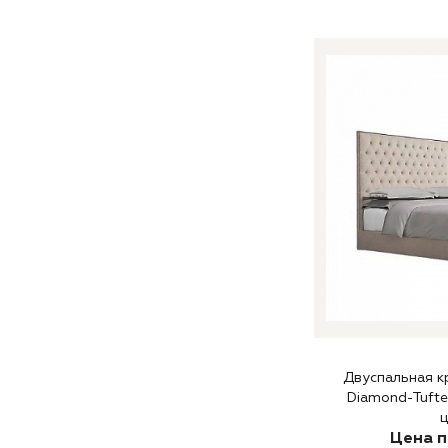
Двуспальная кр
Diamond-Tufte
ц
Цена п