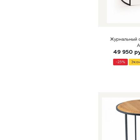
Журнальный с
49 950
р
-
25
%
Эко