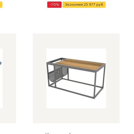
-
70
%
Экономия
25 977
руб