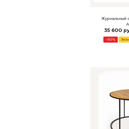
Журнальный с
35 600
р
-
60
%
Эко