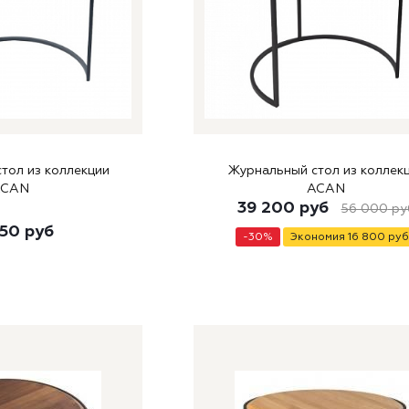
тол из коллекции
Журнальный стол из коллек
ACAN
ACAN
39 200
руб
56 000
ру
150
руб
-
30
%
Экономия
16 800
руб