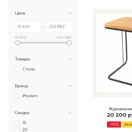
Цена
15 500
203 882
Товары
Столы
Бренд
iModern
Журнальны
Скидка
20 200
р
15
-
70
%
Эко
20