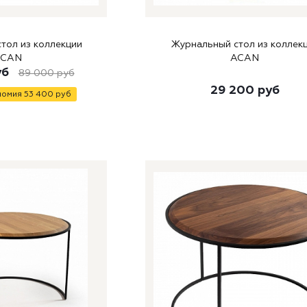
тол из коллекции
Журнальный стол из коллек
ACAN
ACAN
уб
89 000
руб
29 200
руб
номия
53 400
руб