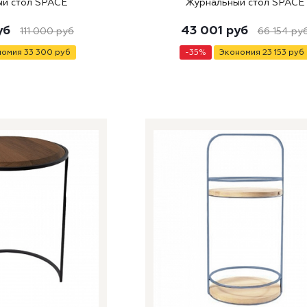
й стол SPACE
Журнальный стол SPACE
уб
43 001
руб
111 000
руб
66 154
ру
номия
33 300
руб
-
35
%
Экономия
23 153
руб