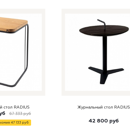
й стол RADIUS
Журнальный стол RADIUS
уб
67 333
руб
42 800
руб
номия
47 133
руб