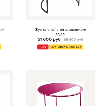
ции
Журнальный стол из коллекции
ACAN
51 600
руб
б
68 800
руб
-
25
%
Экономия
17 200
руб