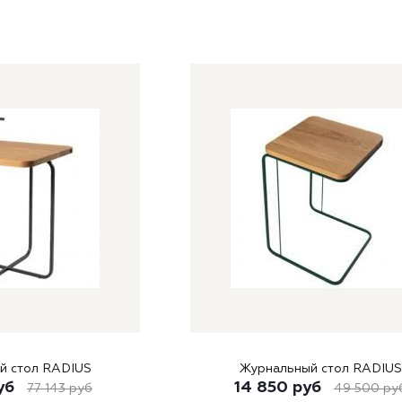
й стол RADIUS
Журнальный стол RADIUS
уб
14 850
руб
77 143
руб
49 500
ру