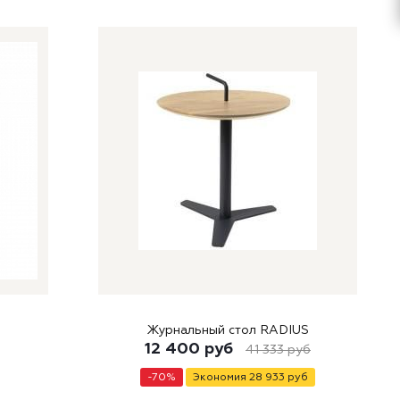
Журнальный стол RADIUS
12 400
руб
41 333
руб
-
70
%
Экономия
28 933
руб