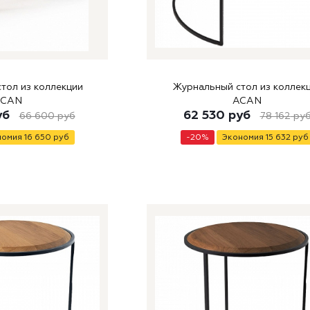
тол из коллекции
Журнальный стол из коллек
ACAN
ACAN
уб
62 530
руб
66 600
руб
78 162
ру
номия
16 650
руб
-
20
%
Экономия
15 632
руб