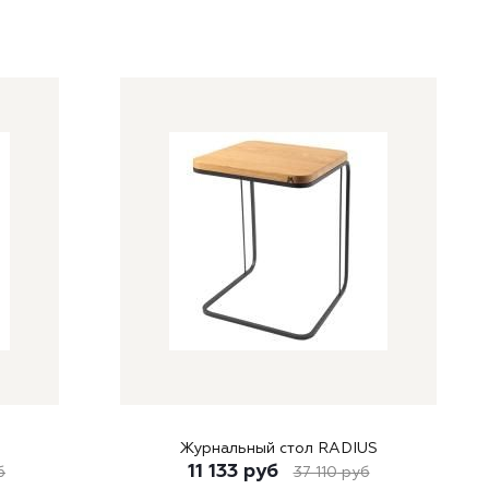
Журнальный стол RADIUS
11 133
руб
б
37 110
руб