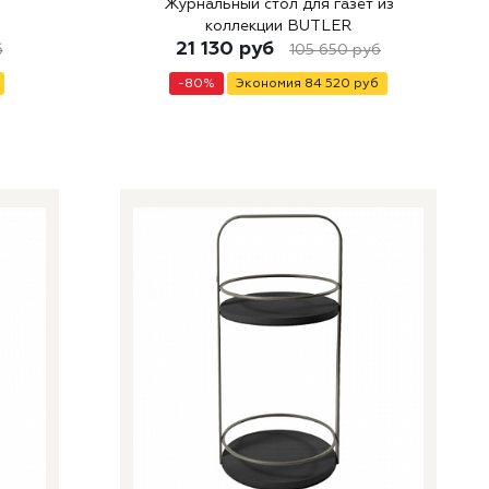
Журнальный стол для газет из
коллекции BUTLER
21 130
руб
б
105 650
руб
-
80
%
Экономия
84 520
руб