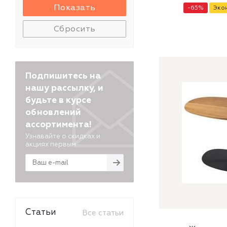
-
65
%
Эко
Сбросить
Подпишитесь на
нашу рассылку, и
будьте в курсе
обновлений
ассортимента!
Узнавайте о скидках и
акциях первым
Статьи
Все статьи