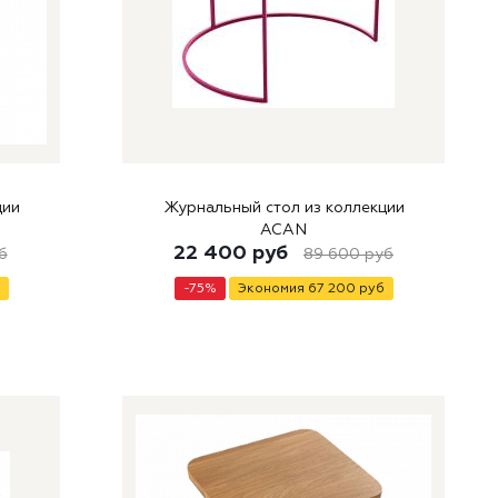
ции
Журнальный стол из коллекции
ACAN
22 400
руб
б
89 600
руб
-
75
%
Экономия
67 200
руб