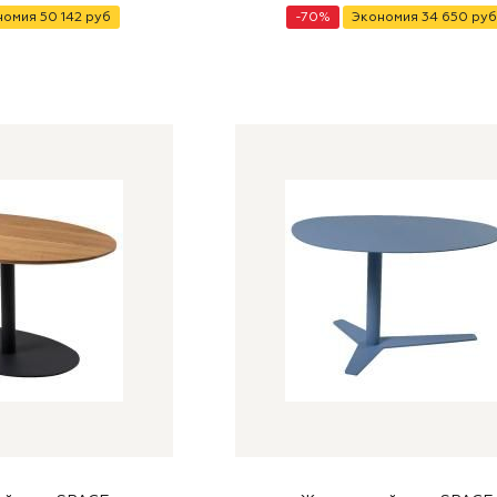
номия
50 142
руб
-
70
%
Экономия
34 650
руб