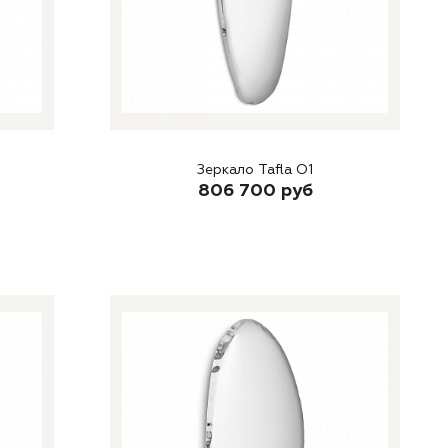
Зеркало Tafla O1
806 700
руб