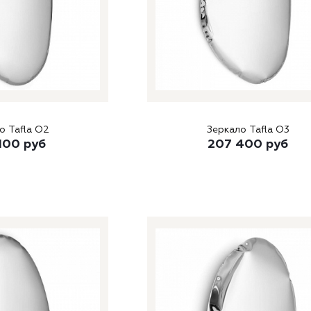
о Tafla O2
Зеркало Tafla O3
100
руб
207 400
руб