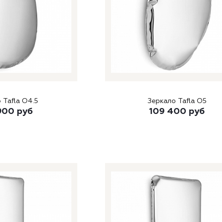
 Tafla O4.5
Зеркало Tafla O5
900
руб
109 400
руб